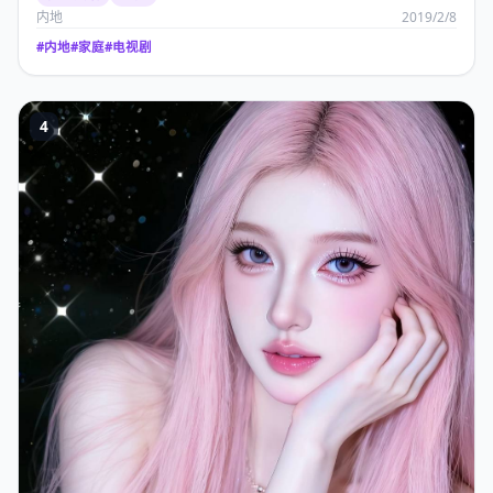
内地
2019/2/8
#
内地
#
家庭
#
电视剧
4