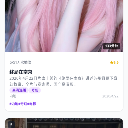
133分钟
51万次播放
9.5
终局在南京
2020年4月22日片库上线的《终局在南京》讲述苏州背景下奇
幻故事，全片节奏饱满，国产高清影…
高清连播
奇幻
内地
2020/4/22
#
内地
#
奇幻
#
电影
5