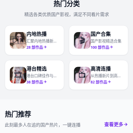
热门分类
精选各类优质国产影视，满足不同看片需求
内地热播
国产合集
🇨🇳
🎬
汇聚内地热播新剧与高分口碑国产剧
国产影视精选合集
28
部作品
100
部作品
港台精选
高清连播
🎞️
📺
港台口碑佳作与经典精选合辑
从热播新片到高分口碑影视全收录
38
部作品
82
部作品
热门推荐
查看更多
此刻最多人在追的国产热片，一键连播