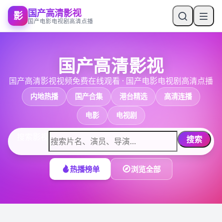
国产高清影视
影
国产电影电视剧高清点播
国产高清影视
国产高清影视视频免费在线观看
·
国产电影电视剧高清点播
内地热播
国产合集
港台精选
高清连播
电影
电视剧
搜索影视
搜索
热播榜单
浏览全部