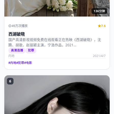
136分钟
49万次播放
7.6
西湖破晓
国产高清影视视频免费在线观看正在热映《西湖破晓》，沈
腾、胡歌、赵丽颖主演，宁浩作品，2021…
高清连播
犯罪
内地
2021/4/7
#
内地
#
犯罪
#
电影
6