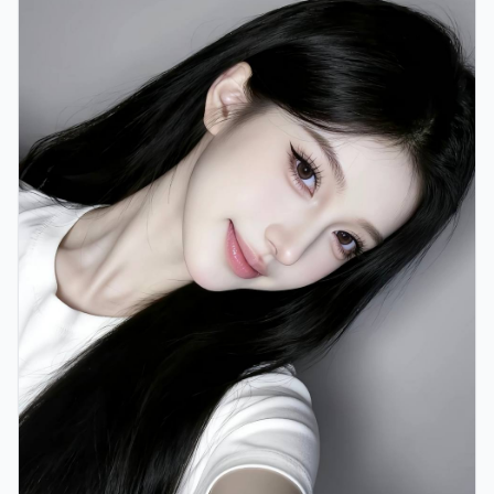
23集
49万次播放
9.1
风云·中环记 第1季
免费观看《风云·中环记 第1季》全集：2025年旺角犯罪电视
剧，卡司谢霆锋、张曼玉、吴镇宇，…
港台精选
犯罪
香港
2025/3/22
#
香港
#
犯罪
#
电视剧