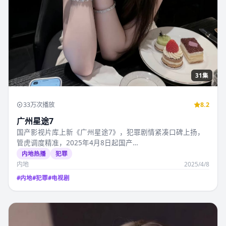
第12期
39万次播放
9.0
高雄追击
高分台影精选《高雄追击》2025年台湾热映，蔡明亮执导，张
孝全领衔，畅看国产高清影视视频免费…
港台精选
喜剧
台湾
2025/5/1
#
台湾
#
喜剧
#
综艺