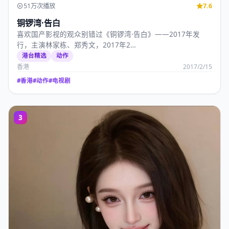
51万次播放
7.6
铜锣湾·告白
喜欢国产影视的观众别错过《铜锣湾·告白》——2017年发
行，主演林家栋、郑秀文，2017年2…
港台精选
动作
香港
2017/2/15
#
香港
#
动作
#
电视剧
3