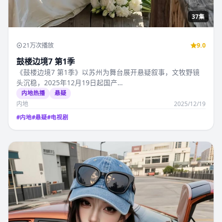
37集
21万次播放
9.0
鼓楼边境7 第1季
《鼓楼边境7 第1季》以苏州为舞台展开悬疑叙事，文牧野镜
头沉稳，2025年12月19日起国产…
内地热播
悬疑
内地
2025/12/19
#
内地
#
悬疑
#
电视剧