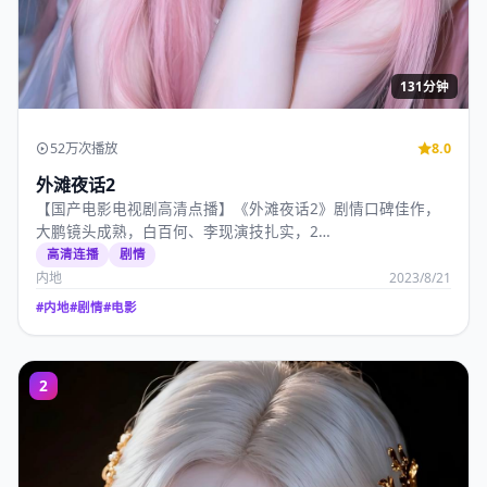
131分钟
52万次播放
8.0
外滩夜话2
【国产电影电视剧高清点播】《外滩夜话2》剧情口碑佳作，
大鹏镜头成熟，白百何、李现演技扎实，2…
高清连播
剧情
内地
2023/8/21
#
内地
#
剧情
#
电影
2