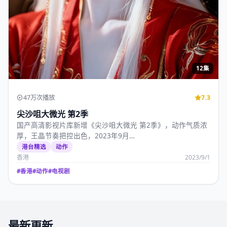
12集
47万次播放
7.3
尖沙咀大微光 第2季
国产高清影视片库新增《尖沙咀大微光 第2季》，动作气质浓
厚，王晶节奏把控出色，2023年9月…
港台精选
动作
香港
2023/9/1
#
香港
#
动作
#
电视剧
最新更新