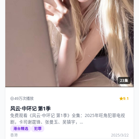
23集
49万次播放
9.1
风云·中环记 第1季
免费观看《风云·中环记 第1季》全集：2025年旺角犯罪电视
剧，卡司谢霆锋、张曼玉、吴镇宇，…
港台精选
犯罪
香港
2025/3/22