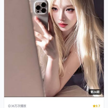
136分钟
49万次播放
9.7
珠江大深海3
在线免费看《珠江大深海3》完整版：2010年西安发行，剧情
电影，卡司易烊千玺、沈腾、肖战，2…
高清连播
剧情
内地
2010/11/10
#
内地
#
剧情
#
电影