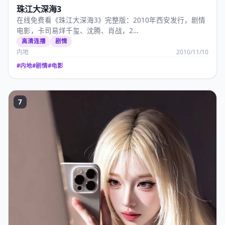
珠江大深海3
在线免费看《珠江大深海3》完整版：2010年西安发行，剧情
电影，卡司易烊千玺、沈腾、肖战，2…
高清连播
剧情
内地
2010/11/10
#
内地
#
剧情
#
电影
7