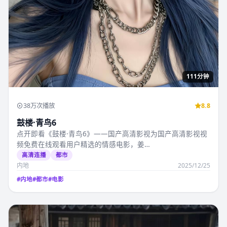
111分钟
38万次播放
8.8
鼓楼·青鸟6
点开即看《鼓楼·青鸟6》——国产高清影视为国产高清影视视
频免费在线观看用户精选的情感电影，姜…
高清连播
都市
内地
2025/12/25
#
内地
#
都市
#
电影