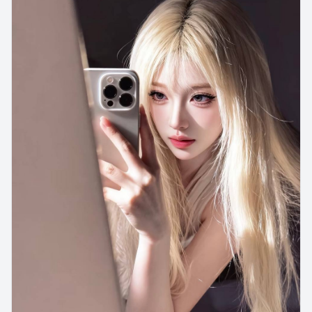
31集
33万次播放
8.2
广州星途7
国产影视片库上新《广州星途7》，犯罪剧情紧凑口碑上扬，