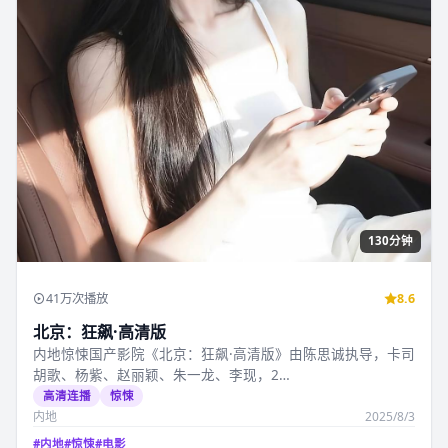
130分钟
41万次播放
8.6
北京：狂飙·高清版
内地惊悚国产影院《北京：狂飙·高清版》由陈思诚执导，卡司
胡歌、杨紫、赵丽颖、朱一龙、李现，2…
高清连播
惊悚
内地
2025/8/3
#
内地
#
惊悚
#
电影